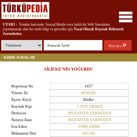
UYARI :
Notalar haricinde, Sosyal Media veya farklı bir Web Sitesinden
yayınlanacak olan her türlü bilgi ve görseller için
Yasal Olarak
Kaynak Belirtmek
Zorunludur.
REPERTÜKÜL - TÜRKÜPEDİA ; Türkülere, Çalgılara, Yörelere ve Türkü
Hızlı Ara
Emektarlarına ait bilgi, belge, doküman ve ses kayıtları içeren interaktif bir
kütüphanedir...
KIRIK HAVALAR
SİLİFKE'NİN YOĞURDU
Repertuar No
1657
Yöresi- İli
MERSİN
İlçesi- Köyü
Silifke
Kaynak Kişi
CAVİT ERDEN
Derleyen
MUZAFFER SARISÖZEN
Notaya Alan
MUZAFFER SARISÖZEN
İcra Eden
YÖRE EKİBİ
Makamsal Dizi
SEGAH