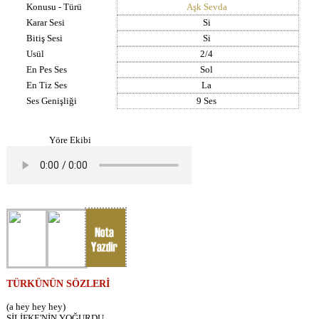
Konusu - Türü
Aşk Sevda
Karar Sesi
Si
Bitiş Sesi
Si
Usül
2/4
En Pes Ses
Sol
En Tiz Ses
La
Ses Genişliği
9 Ses
Yöre Ekibi
TÜRKÜNÜN SÖZLERİ
(a hey hey hey)
SİLİFKE'NİN YOĞURDU