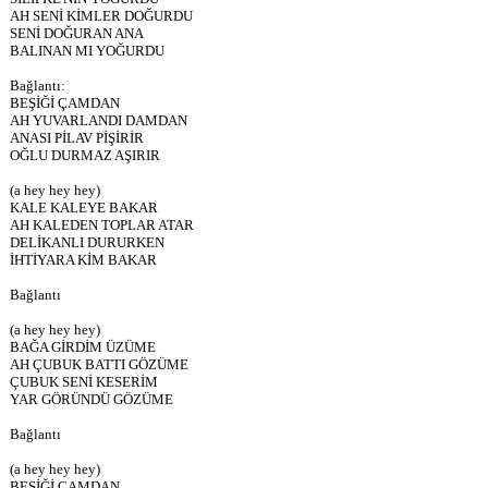
AH SENİ KİMLER DOĞURDU
SENİ DOĞURAN ANA
BALINAN MI YOĞURDU
Bağlantı:
BEŞİĞİ ÇAMDAN
AH YUVARLANDI DAMDAN
ANASI PİLAV PİŞİRİR
OĞLU DURMAZ AŞIRIR
(a hey hey hey)
KALE KALEYE BAKAR
AH KALEDEN TOPLAR ATAR
DELİKANLI DURURKEN
İHTİYARA KİM BAKAR
Bağlantı
(a hey hey hey)
BAĞA GİRDİM ÜZÜME
AH ÇUBUK BATTI GÖZÜME
ÇUBUK SENİ KESERİM
YAR GÖRÜNDÜ GÖZÜME
Bağlantı
(a hey hey hey)
BEŞİĞİ ÇAMDAN