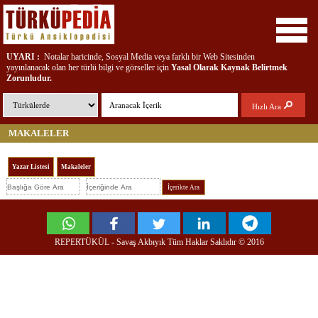
UYARI :
Notalar haricinde, Sosyal Media veya farklı bir Web Sitesinden
yayınlanacak olan her türlü bilgi ve görseller için
Yasal Olarak
Kaynak Belirtmek
Zorunludur.
REPERTÜKÜL - TÜRKÜPEDİA ; Türkülere, Çalgılara, Yörelere ve Türkü
Hızlı Ara
Emektarlarına ait bilgi, belge, doküman ve ses kayıtları içeren interaktif bir
kütüphanedir...
MAKALELER
Yazar Listesi
Makaleler
İçerikte Ara
REPERTÜKÜL - Savaş Akbıyık Tüm Haklar Saklıdır © 2016